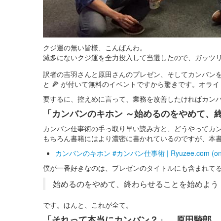
クジ運の無い皆様、こんばんわ。
滅多にないクジ運を全力投入して当選したので、ガッツ
訳者の吉羽さんと原田さんのプレゼン、そしてカンバン
と 🍕 が付いて無料のイベントですから驚きです。オラ
要するに、控えめに言って、業務を改善したければカン
「カンバンのキホン ～始めるのをやめて、
カンバン仕事術の手っ取り早い読み方と、どうやってカ
もちろん書籍にはより濃密に書かれているのですが、本
カンバンのキホン #カンバン仕事術 | Ryuzee.com (on 
僕が一番好きなのは、プレゼンのタイトルにも含まれて
始めるのをやめて、終わらせることを始めよう
です。ほんと、これが全て。
「それって本当にカンバン？」 原田騎郎