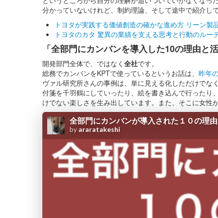
分かっていないけれど、制約理論、そして途中で紹介し
トヨタが実践する価値創造の確かな進め方 リーン製
トヨタのカタ 驚異の業績を支える思考と行動のルー
「全部門にカンバンを導入した10の理由と
開発部門全体で、ではなく
全社
です。
総務でカンバンをKPTで使っているというお話は、
昨年の
ヴァル研究所さんの事例は、単に見える化しただけでな
付箋を千羽鶴にしていったり、絵を書き込んで行ったり
けでない楽しさを生み出しています。また、そこに女性