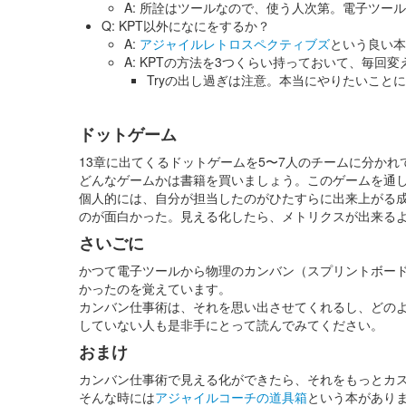
A: 所詮はツールなので、使う人次第。電子ツ
Q: KPT以外になにをするか？
A:
アジャイルレトロスペクティブズ
という良い本
A: KPTの方法を3つくらい持っておいて、毎
Tryの出し過ぎは注意。本当にやりたいこと
ドットゲーム
13章に出てくるドットゲームを5〜7人のチームに分かれ
どんなゲームかは書籍を買いましょう。このゲームを通し
個人的には、自分が担当したのがひたすらに出来上がる
のが面白かった。見える化したら、メトリクスが出来る
さいごに
かつて電子ツールから物理のカンバン（スプリントボー
かったのを覚えています。
カンバン仕事術は、それを思い出させてくれるし、どの
していない人も是非手にとって読んでみてください。
おまけ
カンバン仕事術で見える化ができたら、それをもっとカ
そんな時には
アジャイルコーチの道具箱
という本があり