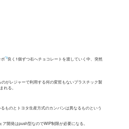
*3
ンポ
良く1個ずつ右へチョコレートを渡していく中、突然
るのがレジャーで利用する何の変哲もないプラスチック製
生まれる。
いるものとトヨタ生産方式のカンバンは異なるものという
ア開発はpush型なのでWIP制限が必要になる。