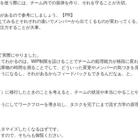
ールを使う際には、チーム内での規律を作り、それを守ることが大切。
があるので参考にしましょう。【PR】
回変えてみるとそれぞれの違いでメンバーから出てくるものが変わってく
に注力することが大事。
て実際にやりました。
てわかるのは、WIP制限を設けることでチームの処理能力が格段に変
成果物の時間を測ることでして、どういった変更やメンバーの気づきを
ようになるし、それがあるからフィードバックもできるんだなぁ、と。
ド）に移行したときのことを考えると、チームの状況や本当にやること
ようにしてワークフローを導き出し、タスクを完了にまで流す力学の原
スタマイズしたくなるはずです。
ますので、そちらも御覧ください。