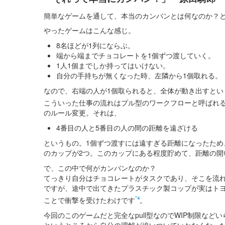
簡単なゲームを通して、本当のカンバンとは何なのか？
やったゲームはこんな感じ。
8名ほどが1列にならぶ。
端から端までチョコレートを1個ずつ渡していく。
1人1個までしか持ってはいけない。
自分の手持ちが無くなった時、左隣から1個取れる。
なので、右端の人が1個取られると、全体が動き出すとい
こういった仕事の流れはプル型のワークフローと呼ばれ
のルール変更。それは、
4番目の人と5番目の人の間の距離を遠ざける
というもの。1個ずつ渡すには遠すぎる距離になったため
のカップが2つ。このカップにある程度貯めて、距離の開
で、この中で何がカンバンなのか？
てっきり自分はチョコレートがタスクであり、そこを流
ですが、途中で出てきたプラスチック製コップが実はト
*4
ことで衝撃を受けたわけです
。
今回のこのゲームだと完全なpull型なのでWIP制限な
というところから自分の理解が追いついていかなくなっ