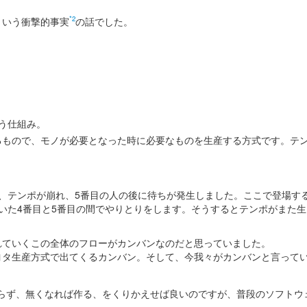
*2
という衝撃的事実
の話でした。
う仕組み。
るもので、モノが必要となった時に必要なものを生産する方式です。テ
、テンポが崩れ、5番目の人の後に待ちが発生しました。ここで登場す
いた4番目と5番目の間でやりとりをします。そうするとテンポがまた
れていくこの全体のフローがカンバンなのだと思っていました。
ヨタ生産方式で出てくるカンバン。そして、今我々がカンバンと言って
どいらず、無くなれば作る、をくりかえせば良いのですが、普段のソフトウェ
た…